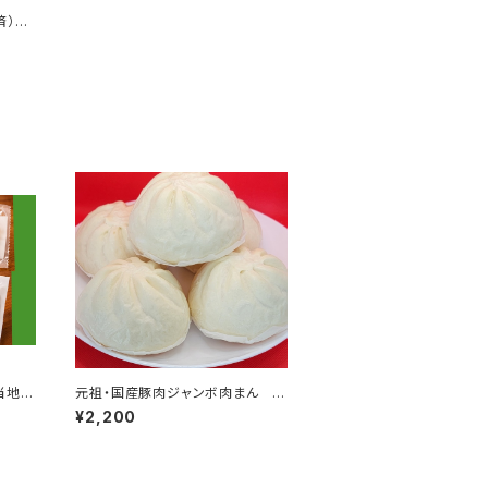
熱済）
ご当地ハ
元祖・国産豚肉ジャンボ肉まん 冷
凍品 1個150g 10個入り
¥2,200