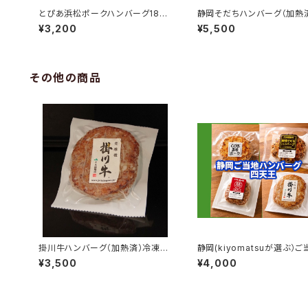
とぴあ浜松ポークハンバーグ180g
静岡そだちハンバーグ（加
（冷凍品。焼成済み）4個入り
冷凍品 150g ５個
¥3,200
¥5,500
その他の商品
掛川牛ハンバーグ（加熱済）冷凍
静岡(kiyomatsuが選ぶ）
品 140g 5個
ンバーグ四天王
¥3,500
¥4,000