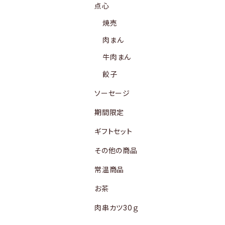
点心
焼売
肉まん
牛肉まん
餃子
ソーセージ
期間限定
ギフトセット
その他の商品
常温商品
お茶
肉串カツ30ｇ