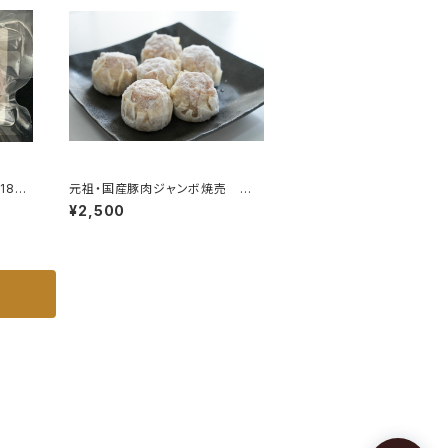
80g
元祖・国産豚肉ジャンボ焼売 冷
凍品 1個50g 30個入り
¥2,500